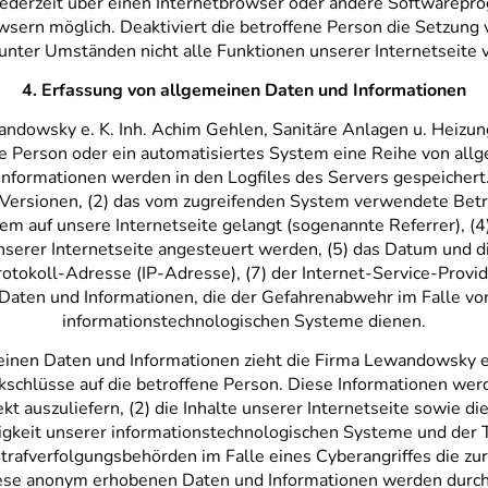
jederzeit über einen Internetbrowser oder andere Softwarepr
owsern möglich. Deaktiviert die betroffene Person die Setzung
unter Umständen nicht alle Funktionen unserer Internetseite 
4. Erfassung von allgemeinen Daten und Informationen
andowsky e. K. Inh. Achim Gehlen, Sanitäre Anlagen u. Heizun
ne Person oder ein automatisiertes System eine Reihe von al
nformationen werden in den Logfiles des Servers gespeichert.
rsionen, (2) das vom zugreifenden System verwendete Betrie
em auf unsere Internetseite gelangt (sogenannte Referrer), (
serer Internetseite angesteuert werden, (5) das Datum und die
-Protokoll-Adresse (IP-Adresse), (7) der Internet-Service-Prov
 Daten und Informationen, die der Gefahrenabwehr im Falle vo
informationstechnologischen Systeme dienen.
einen Daten und Informationen zieht die Firma Lewandowsky e.
schlüsse auf die betroffene Person. Diese Informationen werd
ekt auszuliefern, (2) die Inhalte unserer Internetseite sowie d
higkeit unserer informationstechnologischen Systeme und der T
trafverfolgungsbehörden im Falle eines Cyberangriffes die zu
iese anonym erhobenen Daten und Informationen werden durch