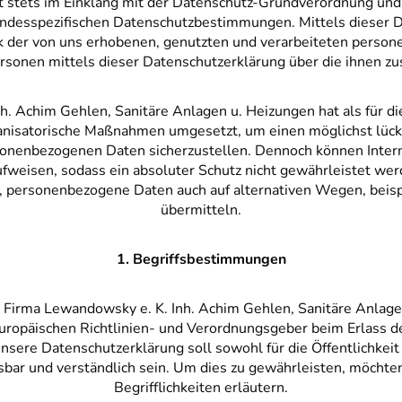
gt stets im Einklang mit der Datenschutz-Grundverordnung un
ndesspezifischen Datenschutzbestimmungen. Mittels dieser D
k der von uns erhobenen, genutzten und verarbeiteten person
rsonen mittels dieser Datenschutzerklärung über die ihnen zu
h. Achim Gehlen, Sanitäre Anlagen u. Heizungen hat als für di
ganisatorische Maßnahmen umgesetzt, um einen möglichst lück
rsonenbezogenen Daten sicherzustellen. Dennoch können Inte
ufweisen, sodass ein absoluter Schutz nicht gewährleistet w
i, personenbezogene Daten auch auf alternativen Wegen, beisp
übermitteln.
1. Begriffsbestimmungen
 Firma Lewandowsky e. K. Inh. Achim Gehlen, Sanitäre Anlage
n Europäischen Richtlinien- und Verordnungsgeber beim Erlass
ere Datenschutzerklärung soll sowohl für die Öffentlichkeit 
esbar und verständlich sein. Um dies zu gewährleisten, möchte
Begrifflichkeiten erläutern.